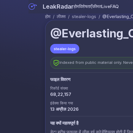
LeakRadar
होम
विशेषताएँ
कीमत
Live
FAQ
होम
/
लीक्स
/
stealer-logs
/
@Everlasting_C
@Everlasting_C
stealer-logs
Indexed from public material only. Nev
फाइल विवरण
रिकॉर्ड संख्या
68,22,157
इंडेक्स किया गया
13 अप्रैल 2026
यह क्यों महत्वपूर्ण है
डेटा ब्रीच फाइल्स में लीक हुई क्रेडेंशियल्स होती