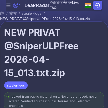
होम
विशेषताएँ
कीमत
Live
LeakRadar
Menu
Skip to content
FAQ
होम
/
लीक्स
/
stealer-logs
/
NEW PRIVAT @SniperULPFree 2026-04-15_013.txt.zip
NEW PRIVAT
@SniperULPFree
2026-04-
15_013.txt.zip
stealer-logs
Indexed from public material only. Never purchased, never
altered. Verified sources: public forums and Telegram
channels.