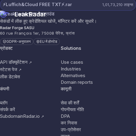
⚡️Luffich&Cloud FREE TXT⚡️.rar
1,01,73,210
लाइन्स
LeakRadar
सेकंडों में लीक हुए क्रेडेंशियल खोजें, मॉनिटर करें और सुधारें।
Radar Forge SASU
60 rue François 1er, 75008 पेरिस, फ्रांस
GDPR-अनुपालन
EU में होस्टेड
प्रोडक्ट
Solutions
API डॉक्यूमेंटेशन
Use cases
↗
Industries
स्टेटस पेज
↗
Alternatives
लीक डेटाबेस
Domain reports
कंपनी
कानूनी
ब्लॉग
सेवा की शर्तें
संपर्क करें
गोपनीयता नीति
SubdomainRadar.io
DPA
↗
कर निवास
उप-प्रोसेसर