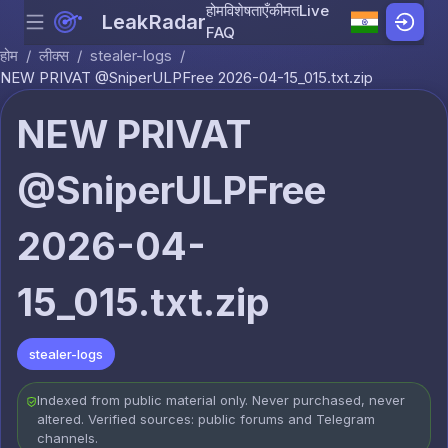
होम
विशेषताएँ
कीमत
Live
LeakRadar
Menu
Skip to content
FAQ
होम
/
लीक्स
/
stealer-logs
/
NEW PRIVAT @SniperULPFree 2026-04-15_015.txt.zip
NEW PRIVAT
@SniperULPFree
2026-04-
15_015.txt.zip
stealer-logs
Indexed from public material only. Never purchased, never
altered. Verified sources: public forums and Telegram
channels.