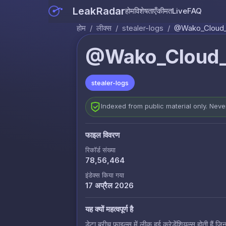
LeakRadar
होम
विशेषताएँ
कीमत
Live
FAQ
होम
/
लीक्स
/
stealer-logs
/
@Wako_Cloud_3
@Wako_Cloud_3
stealer-logs
Indexed from public material only. Nev
फाइल विवरण
रिकॉर्ड संख्या
78,56,464
इंडेक्स किया गया
17 अप्रैल 2026
यह क्यों महत्वपूर्ण है
डेटा ब्रीच फाइल्स में लीक हुई क्रेडेंशियल्स होती