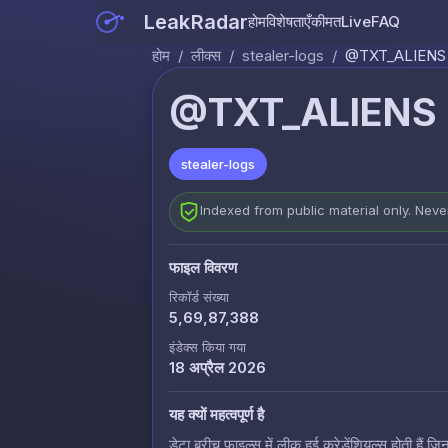
LeakRadar
होम
विशेषताएँ
कीमत
Live
FAQ
होम
/
लीक्स
/
stealer-logs
/
@TXT_ALIENS -
@TXT_ALIENS -
stealer-logs
Indexed from public material only. Nev
फाइल विवरण
रिकॉर्ड संख्या
5,69,87,388
इंडेक्स किया गया
18 अप्रैल 2026
यह क्यों महत्वपूर्ण है
डेटा ब्रीच फाइल्स में लीक हुई क्रेडेंशियल्स होती