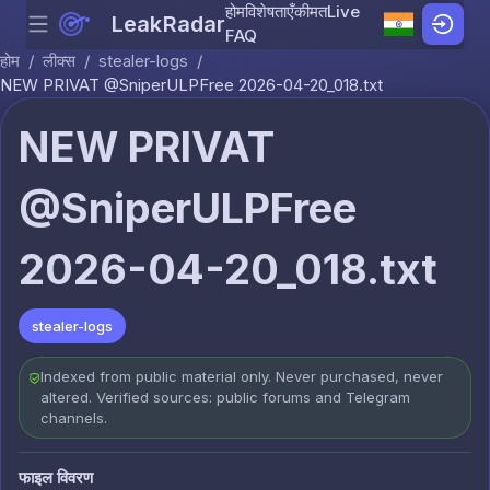
होम
विशेषताएँ
कीमत
Live
LeakRadar
Menu
Skip to content
FAQ
होम
/
लीक्स
/
stealer-logs
/
NEW PRIVAT @SniperULPFree 2026-04-20_018.txt
NEW PRIVAT
@SniperULPFree
2026-04-20_018.txt
stealer-logs
Indexed from public material only. Never purchased, never
altered. Verified sources: public forums and Telegram
channels.
फाइल विवरण