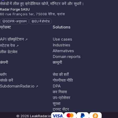
सेकंडों में लीक हुए क्रेडेंशियल खोजें, मॉनिटर करें और सुधारें।
Radar Forge SASU
60 rue François 1er, 75008 पेरिस, फ्रांस
GDPR-अनुपालन
EU में होस्टेड
प्रोडक्ट
Solutions
API डॉक्यूमेंटेशन
Use cases
↗
Industries
स्टेटस पेज
↗
Alternatives
लीक डेटाबेस
Domain reports
कंपनी
कानूनी
ब्लॉग
सेवा की शर्तें
संपर्क करें
गोपनीयता नीति
SubdomainRadar.io
DPA
↗
कर निवास
उप-प्रोसेसर
सुरक्षा
ट्रस्ट सेंटर
© 2026
LeakRadar.io