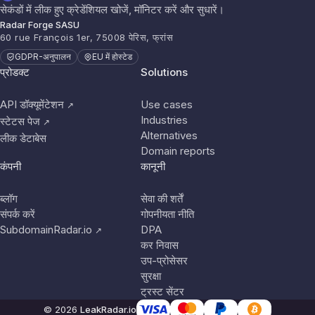
सेकंडों में लीक हुए क्रेडेंशियल खोजें, मॉनिटर करें और सुधारें।
Radar Forge SASU
60 rue François 1er, 75008 पेरिस, फ्रांस
GDPR-अनुपालन
EU में होस्टेड
प्रोडक्ट
Solutions
API डॉक्यूमेंटेशन
Use cases
↗
Industries
स्टेटस पेज
↗
Alternatives
लीक डेटाबेस
Domain reports
कंपनी
कानूनी
ब्लॉग
सेवा की शर्तें
संपर्क करें
गोपनीयता नीति
SubdomainRadar.io
DPA
↗
कर निवास
उप-प्रोसेसर
सुरक्षा
ट्रस्ट सेंटर
© 2026
LeakRadar.io