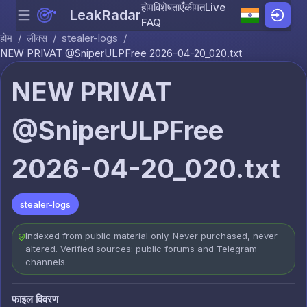
होम
विशेषताएँ
कीमत
Live
LeakRadar
Menu
Skip to content
FAQ
होम
/
लीक्स
/
stealer-logs
/
NEW PRIVAT @SniperULPFree 2026-04-20_020.txt
NEW PRIVAT
@SniperULPFree
2026-04-20_020.txt
stealer-logs
Indexed from public material only. Never purchased, never
altered. Verified sources: public forums and Telegram
channels.
फाइल विवरण