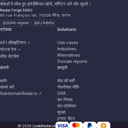
सेकंडों में लीक हुए क्रेडेंशियल खोजें, मॉनिटर करें और सुधारें।
Radar Forge SASU
60 rue François 1er, 75008 पेरिस, फ्रांस
GDPR-अनुपालन
EU में होस्टेड
प्रोडक्ट
Solutions
API डॉक्यूमेंटेशन
Use cases
↗
Industries
स्टेटस पेज
↗
Alternatives
लीक डेटाबेस
Domain reports
कंपनी
कानूनी
ब्लॉग
सेवा की शर्तें
संपर्क करें
गोपनीयता नीति
SubdomainRadar.io
DPA
↗
कर निवास
उप-प्रोसेसर
सुरक्षा
ट्रस्ट सेंटर
© 2026
LeakRadar.io