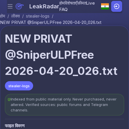
होम
विशेषताएँ
कीमत
Live
LeakRadar
Menu
Skip to content
FAQ
होम
/
लीक्स
/
stealer-logs
/
NEW PRIVAT @SniperULPFree 2026-04-20_026.txt
NEW PRIVAT
@SniperULPFree
2026-04-20_026.txt
stealer-logs
Indexed from public material only. Never purchased, never
altered. Verified sources: public forums and Telegram
channels.
फाइल विवरण