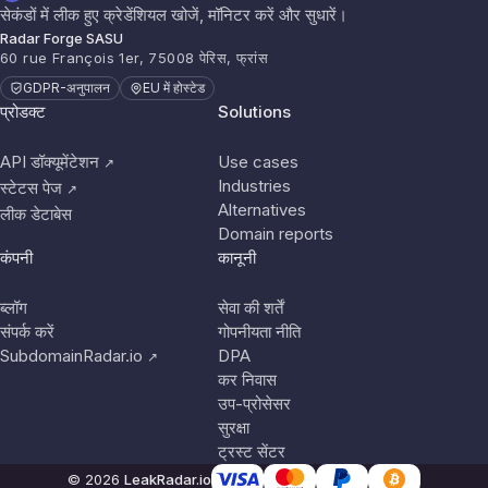
सेकंडों में लीक हुए क्रेडेंशियल खोजें, मॉनिटर करें और सुधारें।
Radar Forge SASU
60 rue François 1er, 75008 पेरिस, फ्रांस
GDPR-अनुपालन
EU में होस्टेड
प्रोडक्ट
Solutions
API डॉक्यूमेंटेशन
Use cases
↗
Industries
स्टेटस पेज
↗
Alternatives
लीक डेटाबेस
Domain reports
कंपनी
कानूनी
ब्लॉग
सेवा की शर्तें
संपर्क करें
गोपनीयता नीति
SubdomainRadar.io
DPA
↗
कर निवास
उप-प्रोसेसर
सुरक्षा
ट्रस्ट सेंटर
© 2026
LeakRadar.io