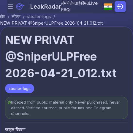
होम
विशेषताएँ
कीमत
Live
LeakRadar
Menu
Skip to content
FAQ
होम
/
लीक्स
/
stealer-logs
/
NEW PRIVAT @SniperULPFree 2026-04-21_012.txt
NEW PRIVAT
@SniperULPFree
2026-04-21_012.txt
stealer-logs
Indexed from public material only. Never purchased, never
altered. Verified sources: public forums and Telegram
channels.
फाइल विवरण