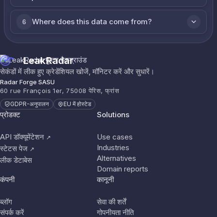
Where does this data come from?
6
LeakRadar
सेकंडों में लीक हुए क्रेडेंशियल खोजें, मॉनिटर करें और सुधारें।
Radar Forge SASU
60 rue François 1er, 75008 पेरिस, फ्रांस
GDPR-अनुपालन
EU में होस्टेड
प्रोडक्ट
Solutions
API डॉक्यूमेंटेशन
Use cases
↗
Industries
स्टेटस पेज
↗
Alternatives
लीक डेटाबेस
Domain reports
कंपनी
कानूनी
ब्लॉग
सेवा की शर्तें
संपर्क करें
गोपनीयता नीति