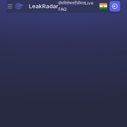
होम
विशेषताएँ
कीमत
Live
LeakRadar
Menu
Skip to content
FAQ