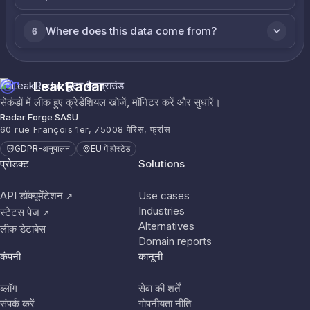
Where does this data come from?
6
LeakRadar
सेकंडों में लीक हुए क्रेडेंशियल खोजें, मॉनिटर करें और सुधारें।
Radar Forge SASU
60 rue François 1er, 75008 पेरिस, फ्रांस
GDPR-अनुपालन
EU में होस्टेड
प्रोडक्ट
Solutions
API डॉक्यूमेंटेशन
Use cases
↗
Industries
स्टेटस पेज
↗
Alternatives
लीक डेटाबेस
Domain reports
कंपनी
कानूनी
ब्लॉग
सेवा की शर्तें
संपर्क करें
गोपनीयता नीति