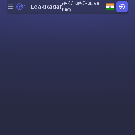
होम
विशेषताएँ
कीमत
Live
LeakRadar
Menu
Skip to content
FAQ