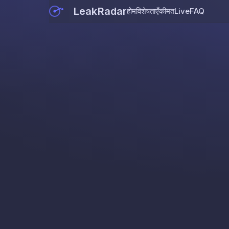
LeakRadar
होम
विशेषताएँ
कीमत
Live
FAQ