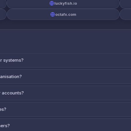
luckyfish.io
octafx.com
ur systems?
ganisation?
 accounts?
es?
ners?