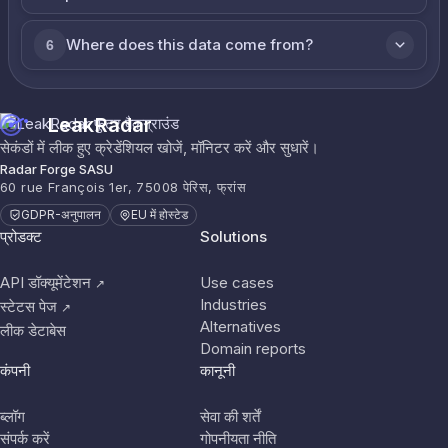
Where does this data come from?
6
LeakRadar
सेकंडों में लीक हुए क्रेडेंशियल खोजें, मॉनिटर करें और सुधारें।
Radar Forge SASU
60 rue François 1er, 75008 पेरिस, फ्रांस
GDPR-अनुपालन
EU में होस्टेड
प्रोडक्ट
Solutions
API डॉक्यूमेंटेशन
Use cases
↗
Industries
स्टेटस पेज
↗
Alternatives
लीक डेटाबेस
Domain reports
कंपनी
कानूनी
ब्लॉग
सेवा की शर्तें
संपर्क करें
गोपनीयता नीति