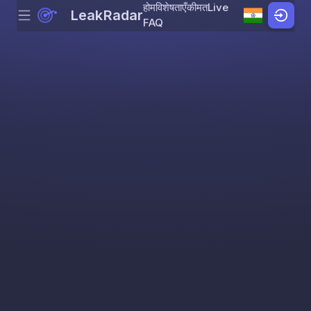
होम
विशेषताएँ
कीमत
Live
LeakRadar
Menu
Skip to content
FAQ