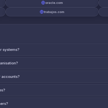
oracle.com
trabajos.com
ur systems?
ganisation?
 accounts?
es?
ners?