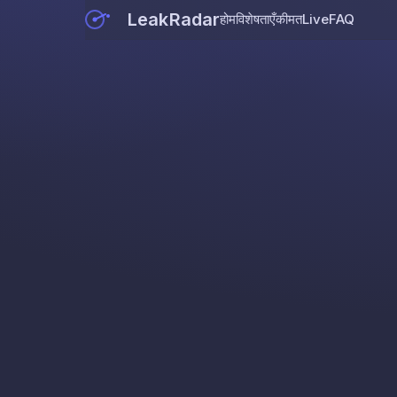
LeakRadar
होम
विशेषताएँ
कीमत
Live
FAQ