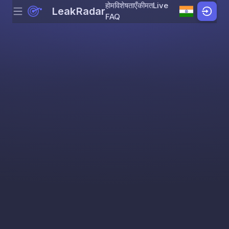
होम
विशेषताएँ
कीमत
Live
LeakRadar
Menu
Skip to content
FAQ