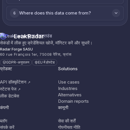
Where does this data come from?
6
LeakRadar
सेकंडों में लीक हुए क्रेडेंशियल खोजें, मॉनिटर करें और सुधारें।
Radar Forge SASU
60 rue François 1er, 75008 पेरिस, फ्रांस
GDPR-अनुपालन
EU में होस्टेड
प्रोडक्ट
Solutions
API डॉक्यूमेंटेशन
Use cases
↗
Industries
स्टेटस पेज
↗
Alternatives
लीक डेटाबेस
Domain reports
कंपनी
कानूनी
ब्लॉग
सेवा की शर्तें
संपर्क करें
गोपनीयता नीति