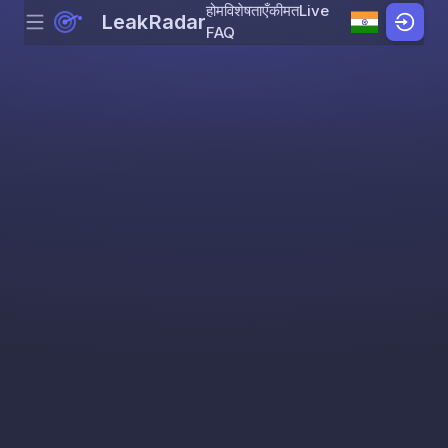
होम
विशेषताएँ
कीमत
Live
LeakRadar
Menu
Skip to content
FAQ