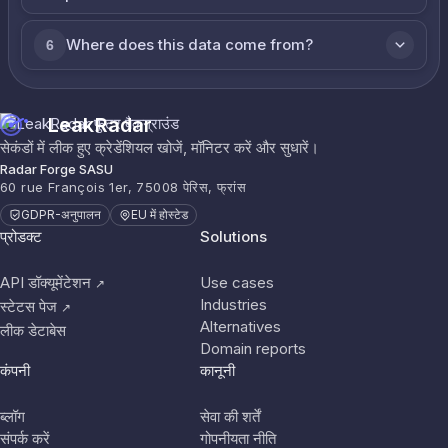
Where does this data come from?
6
LeakRadar
सेकंडों में लीक हुए क्रेडेंशियल खोजें, मॉनिटर करें और सुधारें।
Radar Forge SASU
60 rue François 1er, 75008 पेरिस, फ्रांस
GDPR-अनुपालन
EU में होस्टेड
प्रोडक्ट
Solutions
API डॉक्यूमेंटेशन
Use cases
↗
Industries
स्टेटस पेज
↗
Alternatives
लीक डेटाबेस
Domain reports
कंपनी
कानूनी
ब्लॉग
सेवा की शर्तें
संपर्क करें
गोपनीयता नीति