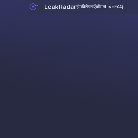
LeakRadar
होम
विशेषताएँ
कीमत
Live
FAQ