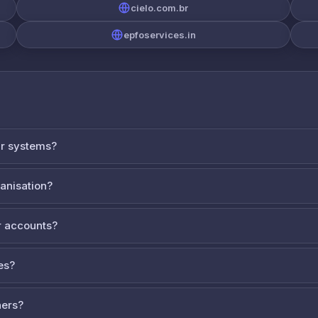
cielo.com.br
epfoservices.in
ur systems?
ganisation?
 accounts?
es?
ners?