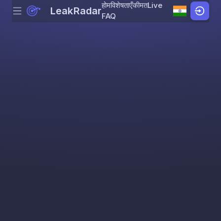
होम
विशेषताएँ
कीमत
Live
LeakRadar
Menu
Skip to content
FAQ