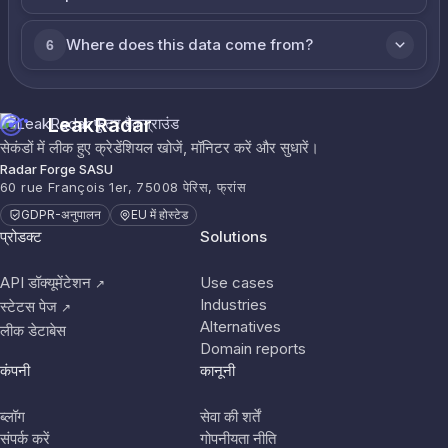
Where does this data come from?
6
LeakRadar
सेकंडों में लीक हुए क्रेडेंशियल खोजें, मॉनिटर करें और सुधारें।
Radar Forge SASU
60 rue François 1er, 75008 पेरिस, फ्रांस
GDPR-अनुपालन
EU में होस्टेड
प्रोडक्ट
Solutions
API डॉक्यूमेंटेशन
Use cases
↗
Industries
स्टेटस पेज
↗
Alternatives
लीक डेटाबेस
Domain reports
कंपनी
कानूनी
ब्लॉग
सेवा की शर्तें
संपर्क करें
गोपनीयता नीति