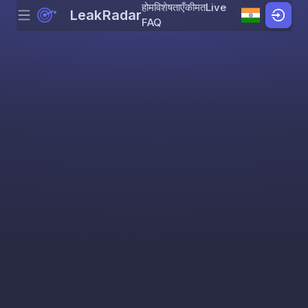
होम
विशेषताएँ
कीमत
Live
LeakRadar
Menu
Skip to content
FAQ