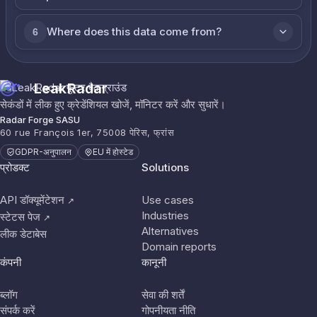
Where does this data come from?
6
LeakRadar
सेकंडों में लीक हुए क्रेडेंशियल खोजें, मॉनिटर करें और सुधारें।
Radar Forge SASU
60 rue François 1er, 75008 पेरिस, फ्रांस
GDPR-अनुपालन
EU में होस्टेड
प्रोडक्ट
Solutions
API डॉक्यूमेंटेशन
Use cases
↗
Industries
स्टेटस पेज
↗
Alternatives
लीक डेटाबेस
Domain reports
कंपनी
कानूनी
ब्लॉग
सेवा की शर्तें
संपर्क करें
गोपनीयता नीति