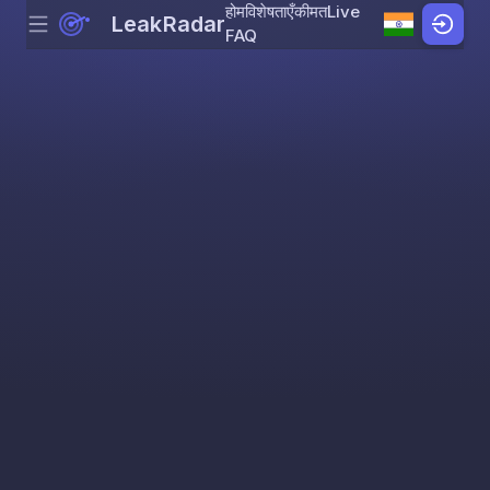
होम
विशेषताएँ
कीमत
Live
LeakRadar
Menu
Skip to content
FAQ