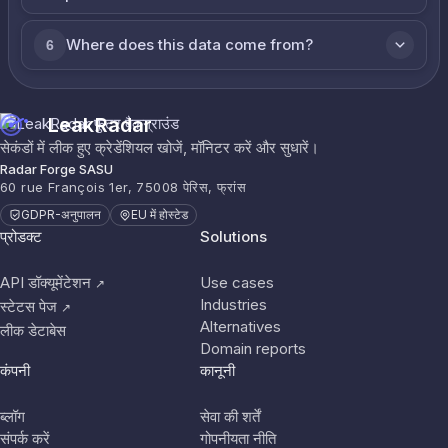
Where does this data come from?
6
LeakRadar
सेकंडों में लीक हुए क्रेडेंशियल खोजें, मॉनिटर करें और सुधारें।
Radar Forge SASU
60 rue François 1er, 75008 पेरिस, फ्रांस
GDPR-अनुपालन
EU में होस्टेड
प्रोडक्ट
Solutions
API डॉक्यूमेंटेशन
Use cases
↗
Industries
स्टेटस पेज
↗
Alternatives
लीक डेटाबेस
Domain reports
कंपनी
कानूनी
ब्लॉग
सेवा की शर्तें
संपर्क करें
गोपनीयता नीति