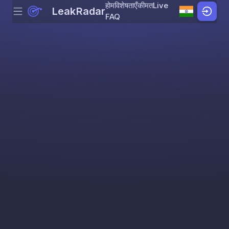
होम
विशेषताएँ
कीमत
Live
LeakRadar
Menu
Skip to content
FAQ