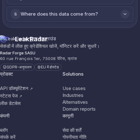
Where does this data come from?
6
LeakRadar
सेकंडों में लीक हुए क्रेडेंशियल खोजें, मॉनिटर करें और सुधारें।
Radar Forge SASU
60 rue François 1er, 75008 पेरिस, फ्रांस
GDPR-अनुपालन
EU में होस्टेड
प्रोडक्ट
Solutions
API डॉक्यूमेंटेशन
Use cases
↗
Industries
स्टेटस पेज
↗
Alternatives
लीक डेटाबेस
Domain reports
कंपनी
कानूनी
ब्लॉग
सेवा की शर्तें
संपर्क करें
गोपनीयता नीति