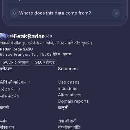
Where does this data come from?
6
LeakRadar
सेकंडों में लीक हुए क्रेडेंशियल खोजें, मॉनिटर करें और सुधारें।
Radar Forge SASU
60 rue François 1er, 75008 पेरिस, फ्रांस
GDPR-अनुपालन
EU में होस्टेड
प्रोडक्ट
Solutions
API डॉक्यूमेंटेशन
Use cases
↗
Industries
स्टेटस पेज
↗
Alternatives
लीक डेटाबेस
Domain reports
कंपनी
कानूनी
ब्लॉग
सेवा की शर्तें
संपर्क करें
गोपनीयता नीति