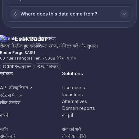
Where does this data come from?
6
LeakRadar
सेकंडों में लीक हुए क्रेडेंशियल खोजें, मॉनिटर करें और सुधारें।
Radar Forge SASU
60 rue François 1er, 75008 पेरिस, फ्रांस
GDPR-अनुपालन
EU में होस्टेड
प्रोडक्ट
Solutions
API डॉक्यूमेंटेशन
Use cases
↗
Industries
स्टेटस पेज
↗
Alternatives
लीक डेटाबेस
Domain reports
कंपनी
कानूनी
ब्लॉग
सेवा की शर्तें
संपर्क करें
गोपनीयता नीति