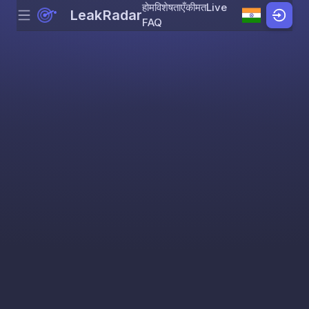
होम
विशेषताएँ
कीमत
Live
LeakRadar
Menu
Skip to content
FAQ