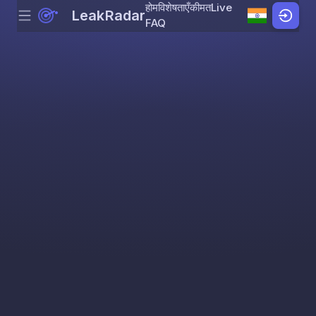
होम
विशेषताएँ
कीमत
Live
LeakRadar
Menu
Skip to content
FAQ