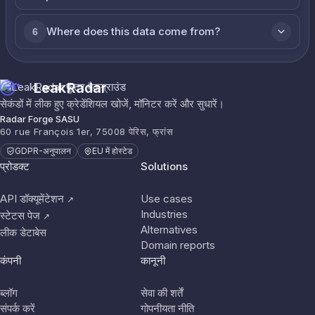
Where does this data come from?
6
LeakRadar
सेकंडों में लीक हुए क्रेडेंशियल खोजें, मॉनिटर करें और सुधारें।
Radar Forge SASU
60 rue François 1er, 75008 पेरिस, फ्रांस
GDPR-अनुपालन
EU में होस्टेड
प्रोडक्ट
Solutions
API डॉक्यूमेंटेशन
Use cases
↗
Industries
स्टेटस पेज
↗
Alternatives
लीक डेटाबेस
Domain reports
कंपनी
कानूनी
ब्लॉग
सेवा की शर्तें
संपर्क करें
गोपनीयता नीति