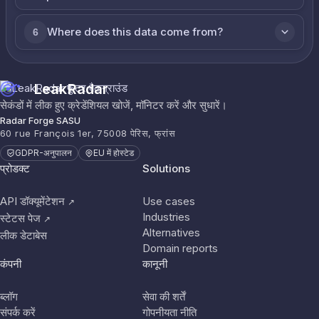
Where does this data come from?
6
LeakRadar
सेकंडों में लीक हुए क्रेडेंशियल खोजें, मॉनिटर करें और सुधारें।
Radar Forge SASU
60 rue François 1er, 75008 पेरिस, फ्रांस
GDPR-अनुपालन
EU में होस्टेड
प्रोडक्ट
Solutions
API डॉक्यूमेंटेशन
Use cases
↗
Industries
स्टेटस पेज
↗
Alternatives
लीक डेटाबेस
Domain reports
कंपनी
कानूनी
ब्लॉग
सेवा की शर्तें
संपर्क करें
गोपनीयता नीति