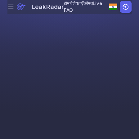
होम
विशेषताएँ
कीमत
Live
LeakRadar
Menu
Skip to content
FAQ