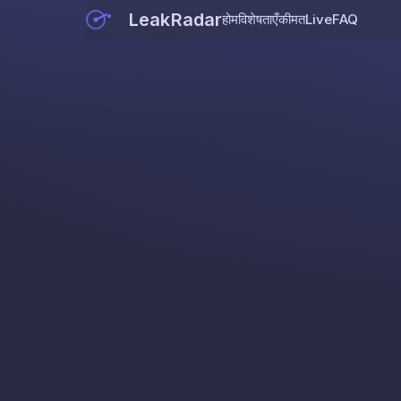
LeakRadar
होम
विशेषताएँ
कीमत
Live
FAQ