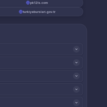
pk12ls.com
turkiyeburslari.gov.tr