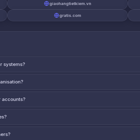
giaohangtietkiem.vn
gratis.com
ur systems?
ganisation?
 accounts?
es?
ners?