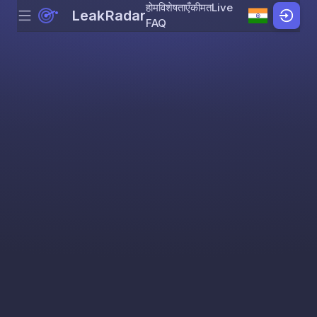
होम
विशेषताएँ
कीमत
Live
LeakRadar
Menu
Skip to content
FAQ