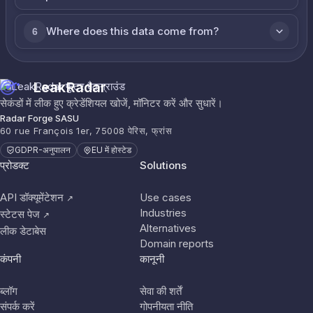
Where does this data come from?
6
LeakRadar
सेकंडों में लीक हुए क्रेडेंशियल खोजें, मॉनिटर करें और सुधारें।
Radar Forge SASU
60 rue François 1er, 75008 पेरिस, फ्रांस
GDPR-अनुपालन
EU में होस्टेड
प्रोडक्ट
Solutions
API डॉक्यूमेंटेशन
Use cases
↗
Industries
स्टेटस पेज
↗
Alternatives
लीक डेटाबेस
Domain reports
कंपनी
कानूनी
ब्लॉग
सेवा की शर्तें
संपर्क करें
गोपनीयता नीति