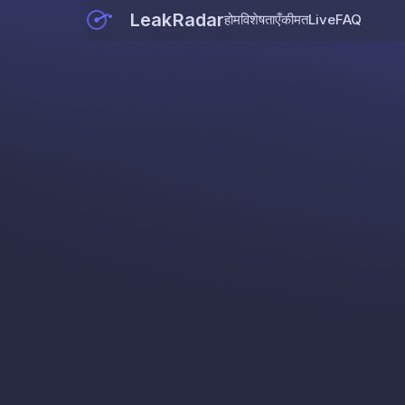
LeakRadar
होम
विशेषताएँ
कीमत
Live
FAQ