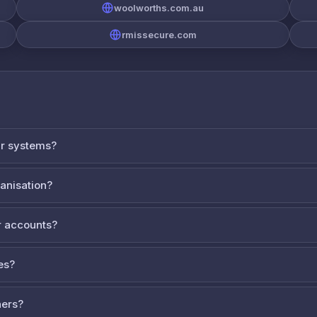
woolworths.com.au
rmissecure.com
ur systems?
ganisation?
 accounts?
es?
ners?