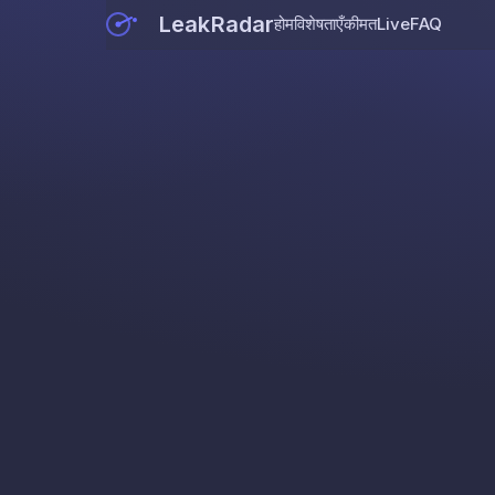
LeakRadar
होम
विशेषताएँ
कीमत
Live
FAQ