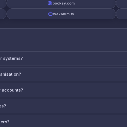
booksy.com
wakanim.tv
ur systems?
ganisation?
 accounts?
es?
ners?