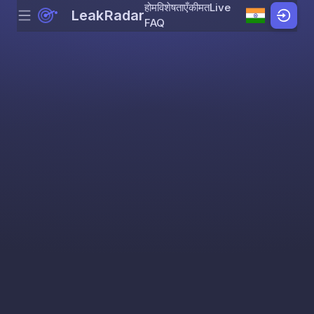
होम
विशेषताएँ
कीमत
Live
LeakRadar
Menu
Skip to content
FAQ