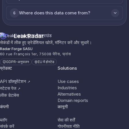
Where does this data come from?
6
LeakRadar
सेकंडों में लीक हुए क्रेडेंशियल खोजें, मॉनिटर करें और सुधारें।
Radar Forge SASU
60 rue François 1er, 75008 पेरिस, फ्रांस
GDPR-अनुपालन
EU में होस्टेड
प्रोडक्ट
Solutions
API डॉक्यूमेंटेशन
Use cases
↗
Industries
स्टेटस पेज
↗
Alternatives
लीक डेटाबेस
Domain reports
कंपनी
कानूनी
ब्लॉग
सेवा की शर्तें
संपर्क करें
गोपनीयता नीति