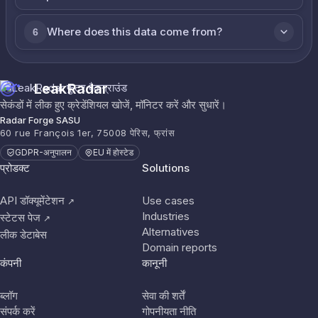
Where does this data come from?
6
LeakRadar
सेकंडों में लीक हुए क्रेडेंशियल खोजें, मॉनिटर करें और सुधारें।
Radar Forge SASU
60 rue François 1er, 75008 पेरिस, फ्रांस
GDPR-अनुपालन
EU में होस्टेड
प्रोडक्ट
Solutions
API डॉक्यूमेंटेशन
Use cases
↗
Industries
स्टेटस पेज
↗
Alternatives
लीक डेटाबेस
Domain reports
कंपनी
कानूनी
ब्लॉग
सेवा की शर्तें
संपर्क करें
गोपनीयता नीति