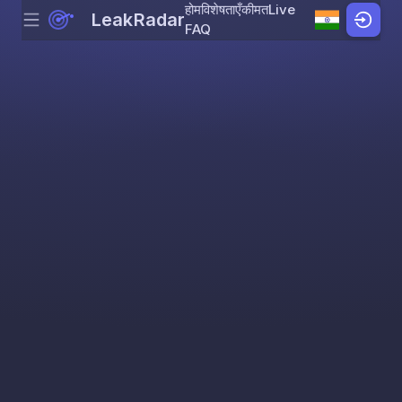
होम
विशेषताएँ
कीमत
Live
LeakRadar
Menu
Skip to content
FAQ