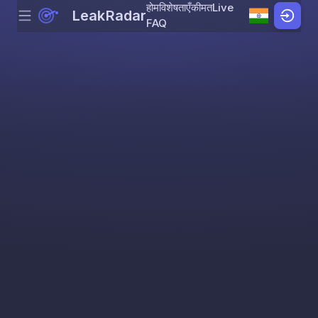
होम
विशेषताएँ
कीमत
Live
LeakRadar
Menu
Skip to content
FAQ