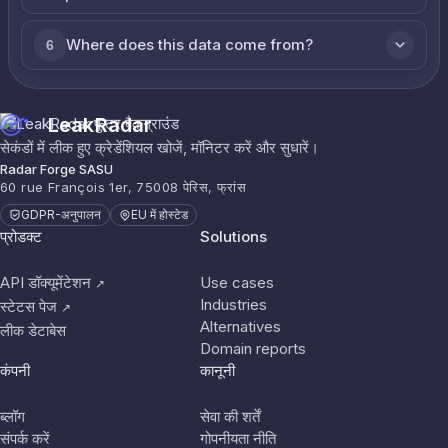
Where does this data come from?
6
LeakRadar
सेकंडों में लीक हुए क्रेडेंशियल खोजें, मॉनिटर करें और सुधारें।
Radar Forge SASU
60 rue François 1er, 75008 पेरिस, फ्रांस
GDPR-अनुपालन
EU में होस्टेड
प्रोडक्ट
Solutions
API डॉक्यूमेंटेशन
Use cases
↗
Industries
स्टेटस पेज
↗
Alternatives
लीक डेटाबेस
Domain reports
कंपनी
कानूनी
ब्लॉग
सेवा की शर्तें
संपर्क करें
गोपनीयता नीति