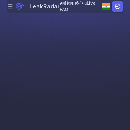
होम
विशेषताएँ
कीमत
Live
LeakRadar
Menu
Skip to content
FAQ