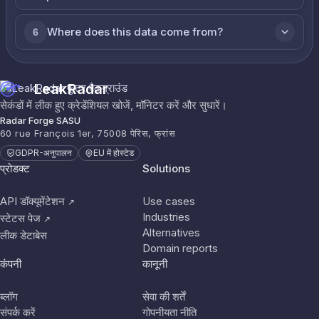
Where does this data come from?
6
LeakRadar
सेकंडों में लीक हुए क्रेडेंशियल खोजें, मॉनिटर करें और सुधारें।
Radar Forge SASU
60 rue François 1er, 75008 पेरिस, फ्रांस
GDPR-अनुपालन
EU में होस्टेड
प्रोडक्ट
Solutions
API डॉक्यूमेंटेशन
Use cases
↗
Industries
स्टेटस पेज
↗
Alternatives
लीक डेटाबेस
Domain reports
कंपनी
कानूनी
ब्लॉग
सेवा की शर्तें
संपर्क करें
गोपनीयता नीति