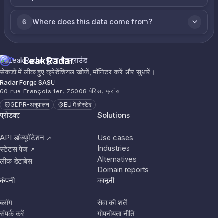
Where does this data come from?
6
LeakRadar
सेकंडों में लीक हुए क्रेडेंशियल खोजें, मॉनिटर करें और सुधारें।
Radar Forge SASU
60 rue François 1er, 75008 पेरिस, फ्रांस
GDPR-अनुपालन
EU में होस्टेड
प्रोडक्ट
Solutions
API डॉक्यूमेंटेशन
Use cases
↗
Industries
स्टेटस पेज
↗
Alternatives
लीक डेटाबेस
Domain reports
कंपनी
कानूनी
ब्लॉग
सेवा की शर्तें
संपर्क करें
गोपनीयता नीति