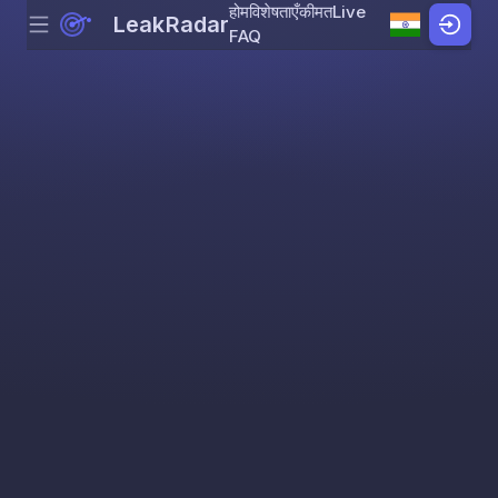
होम
विशेषताएँ
कीमत
Live
LeakRadar
Menu
Skip to content
FAQ