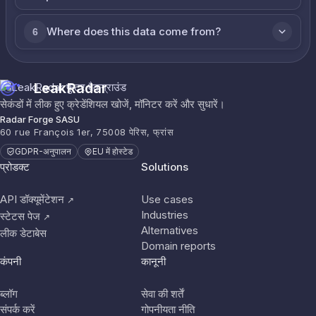
Where does this data come from?
6
LeakRadar
सेकंडों में लीक हुए क्रेडेंशियल खोजें, मॉनिटर करें और सुधारें।
Radar Forge SASU
60 rue François 1er, 75008 पेरिस, फ्रांस
GDPR-अनुपालन
EU में होस्टेड
प्रोडक्ट
Solutions
API डॉक्यूमेंटेशन
Use cases
↗
Industries
स्टेटस पेज
↗
Alternatives
लीक डेटाबेस
Domain reports
कंपनी
कानूनी
ब्लॉग
सेवा की शर्तें
संपर्क करें
गोपनीयता नीति