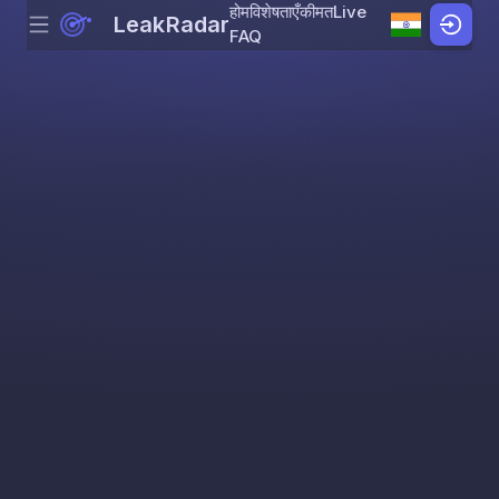
होम
विशेषताएँ
कीमत
Live
LeakRadar
Menu
Skip to content
FAQ