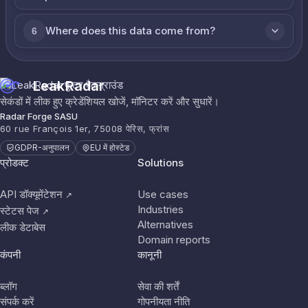
Where does this data come from?
6
LeakRadar
सेकंडों में लीक हुए क्रेडेंशियल खोजें, मॉनिटर करें और सुधारें।
Radar Forge SASU
60 rue François 1er, 75008 पेरिस, फ्रांस
GDPR-अनुपालन
EU में होस्टेड
प्रोडक्ट
Solutions
API डॉक्यूमेंटेशन
Use cases
↗
Industries
स्टेटस पेज
↗
Alternatives
लीक डेटाबेस
Domain reports
कंपनी
कानूनी
ब्लॉग
सेवा की शर्तें
संपर्क करें
गोपनीयता नीति