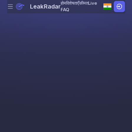
होम
विशेषताएँ
कीमत
Live
LeakRadar
Menu
Skip to content
FAQ