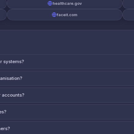
healthcare.gov
faceit.com
ur systems?
ganisation?
 accounts?
es?
ners?