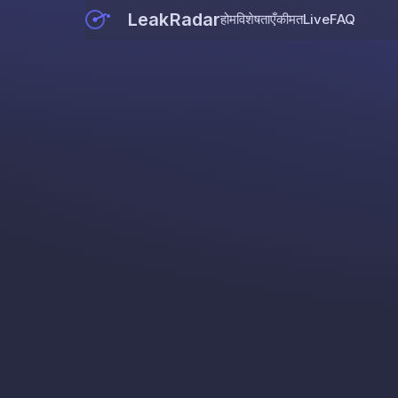
LeakRadar
होम
विशेषताएँ
कीमत
Live
FAQ