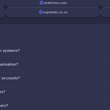
oneforma.com
supabets.co.za
ur systems?
ganisation?
 accounts?
es?
ners?