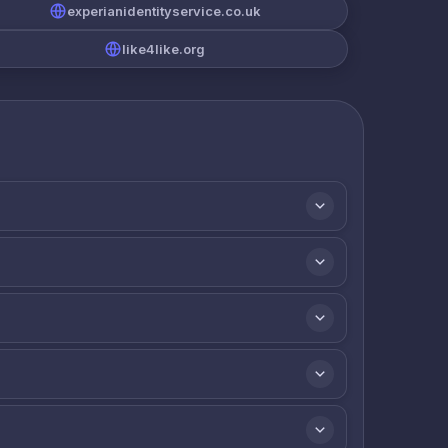
experianidentityservice.co.uk
like4like.org