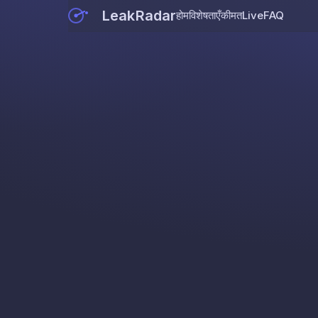
LeakRadar
होम
विशेषताएँ
कीमत
Live
FAQ