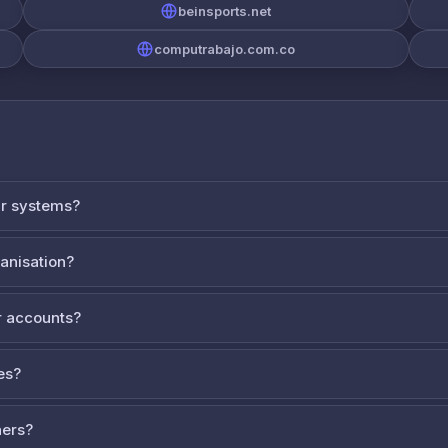
beinsports.net
computrabajo.com.co
ur systems?
ganisation?
 accounts?
es?
ners?