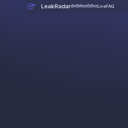
LeakRadar
होम
विशेषताएँ
कीमत
Live
FAQ