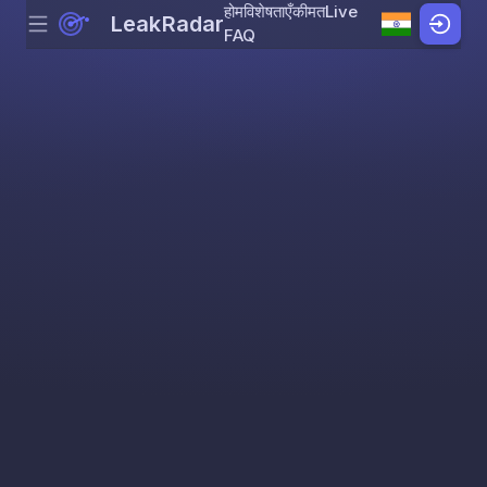
होम
विशेषताएँ
कीमत
Live
LeakRadar
Menu
Skip to content
FAQ