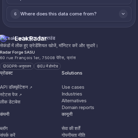
Where does this data come from?
6
LeakRadar
सेकंडों में लीक हुए क्रेडेंशियल खोजें, मॉनिटर करें और सुधारें।
Radar Forge SASU
60 rue François 1er, 75008 पेरिस, फ्रांस
GDPR-अनुपालन
EU में होस्टेड
प्रोडक्ट
Solutions
API डॉक्यूमेंटेशन
Use cases
↗
Industries
स्टेटस पेज
↗
Alternatives
लीक डेटाबेस
Domain reports
कंपनी
कानूनी
ब्लॉग
सेवा की शर्तें
संपर्क करें
गोपनीयता नीति