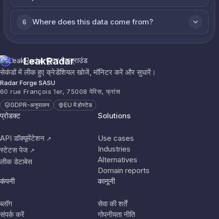
Where does this data come from?
6
LeakRadar
सेकंडों में लीक हुए क्रेडेंशियल खोजें, मॉनिटर करें और सुधारें।
Radar Forge SASU
60 rue François 1er, 75008 पेरिस, फ्रांस
GDPR-अनुपालन
EU में होस्टेड
प्रोडक्ट
Solutions
API डॉक्यूमेंटेशन
Use cases
↗
Industries
स्टेटस पेज
↗
Alternatives
लीक डेटाबेस
Domain reports
कंपनी
कानूनी
ब्लॉग
सेवा की शर्तें
संपर्क करें
गोपनीयता नीति