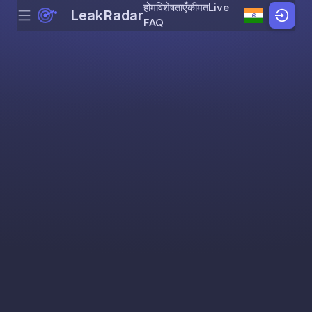
होम
विशेषताएँ
कीमत
Live
LeakRadar
Menu
Skip to content
FAQ