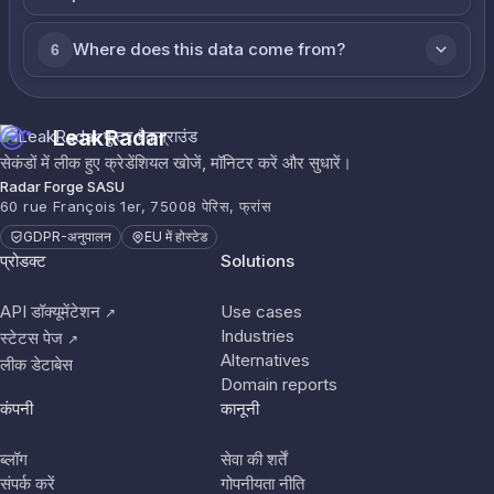
Where does this data come from?
6
LeakRadar
सेकंडों में लीक हुए क्रेडेंशियल खोजें, मॉनिटर करें और सुधारें।
Radar Forge SASU
60 rue François 1er, 75008 पेरिस, फ्रांस
GDPR-अनुपालन
EU में होस्टेड
प्रोडक्ट
Solutions
API डॉक्यूमेंटेशन
Use cases
↗
Industries
स्टेटस पेज
↗
Alternatives
लीक डेटाबेस
Domain reports
कंपनी
कानूनी
ब्लॉग
सेवा की शर्तें
संपर्क करें
गोपनीयता नीति