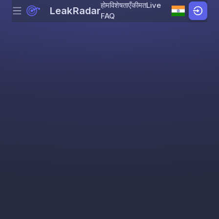
होम
विशेषताएँ
कीमत
Live
LeakRadar
Menu
Skip to content
FAQ