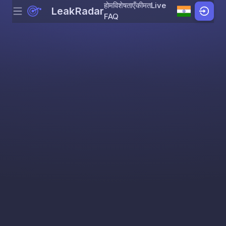
होम
विशेषताएँ
कीमत
Live
LeakRadar
Menu
Skip to content
FAQ