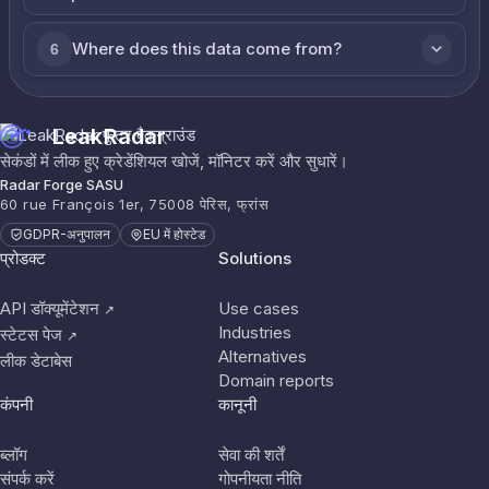
Where does this data come from?
6
LeakRadar
सेकंडों में लीक हुए क्रेडेंशियल खोजें, मॉनिटर करें और सुधारें।
Radar Forge SASU
60 rue François 1er, 75008 पेरिस, फ्रांस
GDPR-अनुपालन
EU में होस्टेड
प्रोडक्ट
Solutions
API डॉक्यूमेंटेशन
Use cases
↗
Industries
स्टेटस पेज
↗
Alternatives
लीक डेटाबेस
Domain reports
कंपनी
कानूनी
ब्लॉग
सेवा की शर्तें
संपर्क करें
गोपनीयता नीति