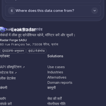
Where does this data come from?
6
LeakRadar
सेकंडों में लीक हुए क्रेडेंशियल खोजें, मॉनिटर करें और सुधारें।
Radar Forge SASU
60 rue François 1er, 75008 पेरिस, फ्रांस
GDPR-अनुपालन
EU में होस्टेड
प्रोडक्ट
Solutions
API डॉक्यूमेंटेशन
Use cases
↗
Industries
स्टेटस पेज
↗
Alternatives
लीक डेटाबेस
Domain reports
कंपनी
कानूनी
ब्लॉग
सेवा की शर्तें
संपर्क करें
गोपनीयता नीति