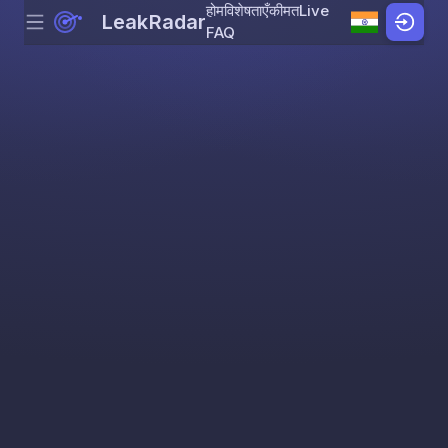
होम
विशेषताएँ
कीमत
Live
LeakRadar
Menu
Skip to content
FAQ