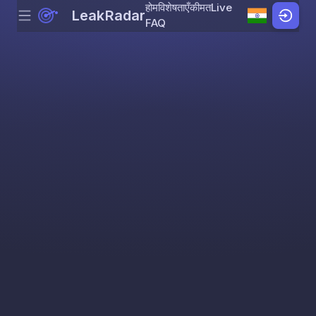
होम
विशेषताएँ
कीमत
Live
LeakRadar
Menu
Skip to content
FAQ