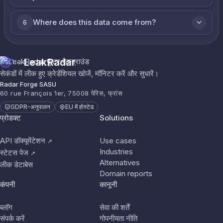
Where does this data come from?
6
LeakRadar
सेकंडों में लीक हुए क्रेडेंशियल खोजें, मॉनिटर करें और सुधारें।
Radar Forge SASU
60 rue François 1er, 75008 पेरिस, फ्रांस
GDPR-अनुपालन
EU में होस्टेड
प्रोडक्ट
Solutions
API डॉक्यूमेंटेशन
Use cases
↗
Industries
स्टेटस पेज
↗
Alternatives
लीक डेटाबेस
Domain reports
कंपनी
कानूनी
ब्लॉग
सेवा की शर्तें
संपर्क करें
गोपनीयता नीति