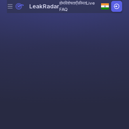
होम
विशेषताएँ
कीमत
Live
LeakRadar
Menu
Skip to content
FAQ