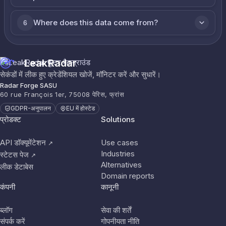
Where does this data come from?
6
LeakRadar
सेकंडों में लीक हुए क्रेडेंशियल खोजें, मॉनिटर करें और सुधारें।
Radar Forge SASU
60 rue François 1er, 75008 पेरिस, फ्रांस
GDPR-अनुपालन
EU में होस्टेड
प्रोडक्ट
Solutions
API डॉक्यूमेंटेशन
Use cases
↗
Industries
स्टेटस पेज
↗
Alternatives
लीक डेटाबेस
Domain reports
कंपनी
कानूनी
ब्लॉग
सेवा की शर्तें
संपर्क करें
गोपनीयता नीति