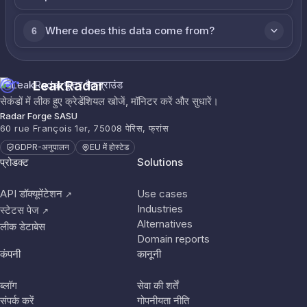
Where does this data come from?
6
LeakRadar
सेकंडों में लीक हुए क्रेडेंशियल खोजें, मॉनिटर करें और सुधारें।
Radar Forge SASU
60 rue François 1er, 75008 पेरिस, फ्रांस
GDPR-अनुपालन
EU में होस्टेड
प्रोडक्ट
Solutions
API डॉक्यूमेंटेशन
Use cases
↗
Industries
स्टेटस पेज
↗
Alternatives
लीक डेटाबेस
Domain reports
कंपनी
कानूनी
ब्लॉग
सेवा की शर्तें
संपर्क करें
गोपनीयता नीति