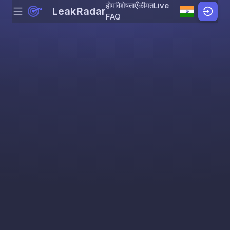
होम
विशेषताएँ
कीमत
Live
LeakRadar
Menu
Skip to content
FAQ