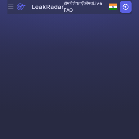
होम
विशेषताएँ
कीमत
Live
LeakRadar
Menu
Skip to content
FAQ