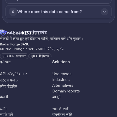
Where does this data come from?
6
LeakRadar
सेकंडों में लीक हुए क्रेडेंशियल खोजें, मॉनिटर करें और सुधारें।
Radar Forge SASU
60 rue François 1er, 75008 पेरिस, फ्रांस
GDPR-अनुपालन
EU में होस्टेड
प्रोडक्ट
Solutions
API डॉक्यूमेंटेशन
Use cases
↗
Industries
स्टेटस पेज
↗
Alternatives
लीक डेटाबेस
Domain reports
कंपनी
कानूनी
ब्लॉग
सेवा की शर्तें
संपर्क करें
गोपनीयता नीति