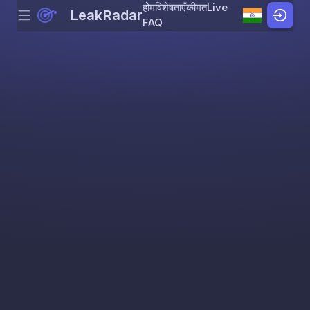
होम
विशेषताएँ
कीमत
Live
LeakRadar
Menu
Skip to content
FAQ