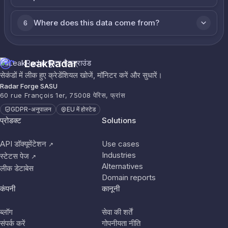
Where does this data come from?
6
LeakRadar
सेकंडों में लीक हुए क्रेडेंशियल खोजें, मॉनिटर करें और सुधारें।
Radar Forge SASU
60 rue François 1er, 75008 पेरिस, फ्रांस
GDPR-अनुपालन
EU में होस्टेड
प्रोडक्ट
Solutions
API डॉक्यूमेंटेशन
Use cases
↗
Industries
स्टेटस पेज
↗
Alternatives
लीक डेटाबेस
Domain reports
कंपनी
कानूनी
ब्लॉग
सेवा की शर्तें
संपर्क करें
गोपनीयता नीति