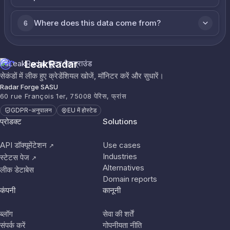
Where does this data come from?
6
LeakRadar
सेकंडों में लीक हुए क्रेडेंशियल खोजें, मॉनिटर करें और सुधारें।
Radar Forge SASU
60 rue François 1er, 75008 पेरिस, फ्रांस
GDPR-अनुपालन
EU में होस्टेड
प्रोडक्ट
Solutions
API डॉक्यूमेंटेशन
Use cases
↗
Industries
स्टेटस पेज
↗
Alternatives
लीक डेटाबेस
Domain reports
कंपनी
कानूनी
ब्लॉग
सेवा की शर्तें
संपर्क करें
गोपनीयता नीति