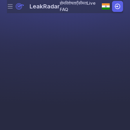
होम
विशेषताएँ
कीमत
Live
LeakRadar
Menu
Skip to content
FAQ